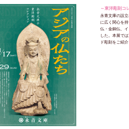
～東洋彫刻コ
永青文庫の設立者
に広く関心を持
仏・金銅仏、イ
した。本展では
ド彫刻をご紹介