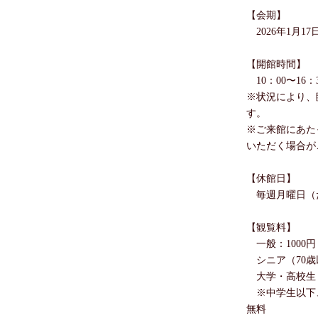
【会期】
2026年1月17日
【開館時間】
10：00〜16：
※状況により、
す。
※ご来館にあた
いただく場合が
【休館日】
毎週月曜日（た
【観覧料】
一般：1000円
シニア（70歳
大学・高校生：
※中学生以下、
無料