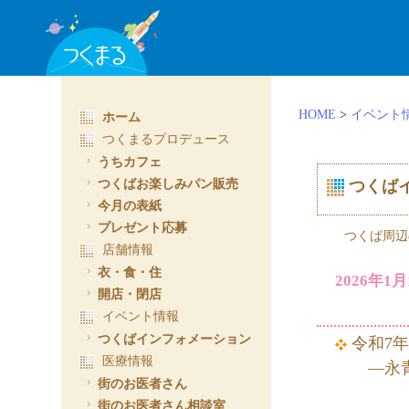
ホーム
HOME
>
イベント
つくまるプロデュース
うちカフェ
つくばお楽しみパン販売
つくば
今月の表紙
プレゼント応募
つくば周辺
店舗情報
衣・食・住
2026年1月
開店・閉店
イベント情報
つくばインフォメーション
令和7
医療情報
―永青文
街のお医者さん
街のお医者さん相談室